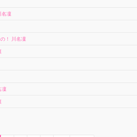
川名凜
の！ 川名凜
凜
名凜
凜