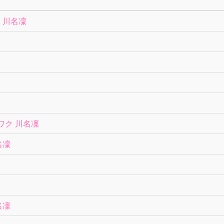
 川名凜
ワク 川名凜
名凜
名凜