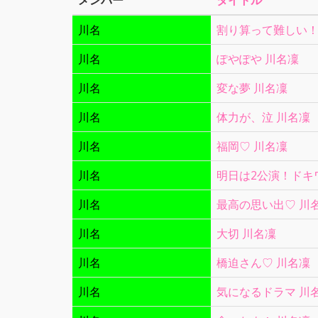
メンバー
タイトル
川名
割り算って難しい！
川名
ぽやぽや 川名凜
川名
変な夢 川名凜
川名
体力が、泣 川名凜
川名
福岡♡ 川名凜
川名
明日は2公演！ドキ
川名
最高の思い出♡ 川
川名
大切 川名凜
川名
橋迫さん♡ 川名凜
川名
気になるドラマ 川