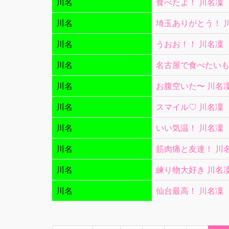
川名
食べたよ！ 川名凜
川名
埼玉ありがとう！ 
川名
うおお！！ 川名凜
川名
名古屋で食べたいも
川名
お腹空いた〜 川名
川名
スマイル♡ 川名凜
川名
いい気温！ 川名凜
川名
筋肉痛と友達！ 川
川名
練り物大好き 川名
川名
仙台最高！ 川名凜