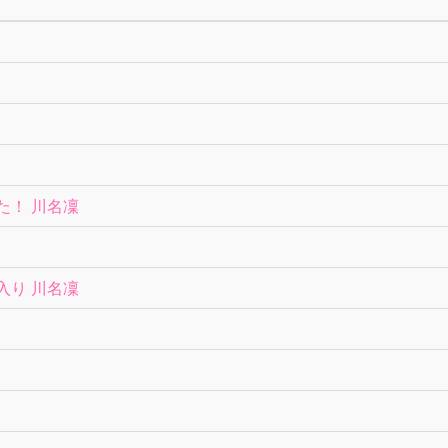
た！ 川名凜
入り 川名凜