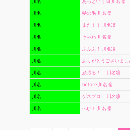
川名
あっという間 川名凜
川名
髪の毛 川名凜
川名
また！！ 川名凜
川名
きゃわ 川名凜
川名
ふふふ！ 川名凜
川名
ありがとうございました
川名
頑張る！！ 川名凜
川名
before 川名凜
川名
ゲネプロ！ 川名凜
川名
へび！ 川名凜