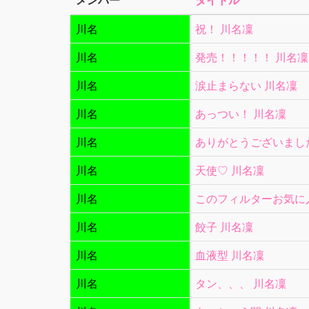
メンバー
タイトル
川名
祝！ 川名凜
川名
発売！！！！！ 川名凜
川名
涙止まらない 川名凜
川名
あっつい！ 川名凜
川名
ありがとうございまし
川名
天使♡ 川名凜
川名
このフィルターお気に
川名
餃子 川名凜
川名
血液型 川名凜
川名
タン、、、 川名凜