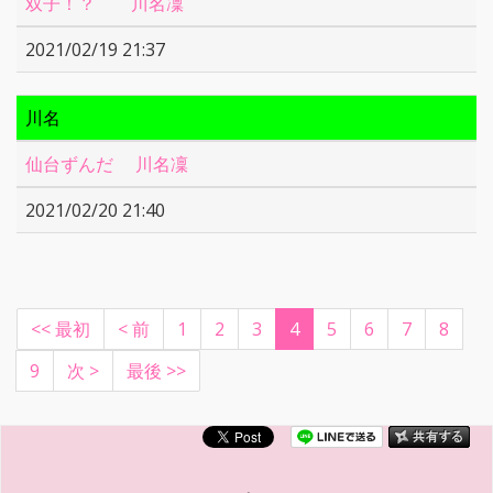
双子！？ 川名凜
2021/02/19 21:37
川名
仙台ずんだ 川名凜
2021/02/20 21:40
(current)
<< 最初
< 前
1
2
3
4
5
6
7
8
9
次 >
最後 >>