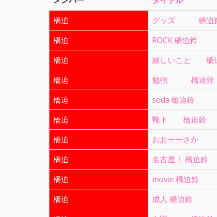
メンバー
タイトル
橋迫
グッズ 橋迫
橋迫
ROCK 橋迫鈴
橋迫
嬉しいこと 橋
橋迫
勉強 橋迫鈴
橋迫
soda 橋迫鈴
橋迫
靴下 橋迫鈴
橋迫
おおーーさか
橋迫
名古屋！ 橋迫鈴
橋迫
movie 橋迫鈴
橋迫
成人 橋迫鈴