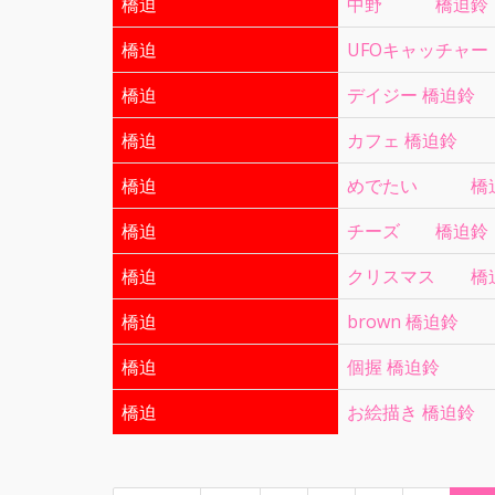
橋迫
中野 橋迫鈴
橋迫
UFOキャッチャ
橋迫
デイジー 橋迫鈴
橋迫
カフェ 橋迫鈴
橋迫
めでたい 橋
橋迫
チーズ 橋迫鈴
橋迫
クリスマス 橋
橋迫
brown 橋迫鈴
橋迫
個握 橋迫鈴
橋迫
お絵描き 橋迫鈴