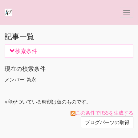
記事一覧
検索条件
現在の検索条件
メンバー: 為永
※印がついている時刻は仮のものです。
この条件でRSSを生成する
ブログパーツの取得